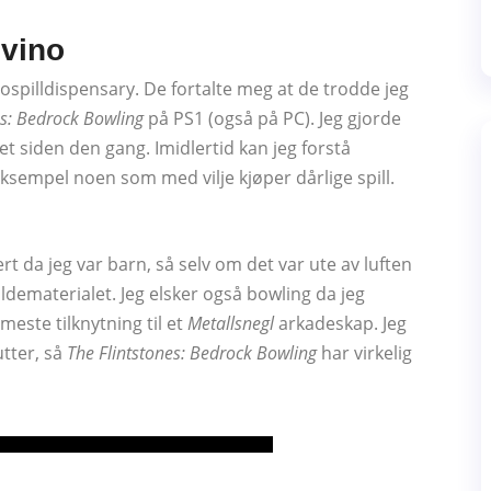
 vino
ospilldispensary. De fortalte meg at de trodde jeg
es: Bedrock Bowling
på PS1 (også på PC). Jeg gjorde
let siden den gang. Imidlertid kan jeg forstå
eksempel noen som med vilje kjøper dårlige spill.
t da jeg var barn, så selv om det var ute av luften
kildematerialet. Jeg elsker også bowling da jeg
este tilknytning til et
Metallsnegl
arkadeskap. Jeg
utter, så
The Flintstones: Bedrock Bowling
har virkelig