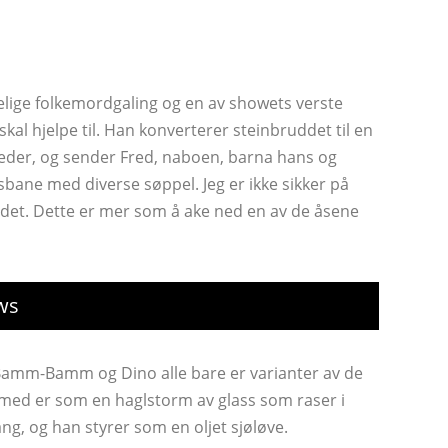
elige folkemordgaling og en av showets verste
al hjelpe til. Han konverterer steinbruddet til en
eder, og sender Fred, naboen, barna hans og
bane med diverse søppel. Jeg er ikke sikker på
det. Dette er mer som å ake ned en av de åsene
ws
 Bamm-Bamm og Dino alle bare er varianter av de
 med er som en haglstorm av glass som raser i
g, og han styrer som en oljet sjøløve.