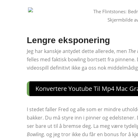
Skjermbilde a
Lengre eksponering
Jeg har kanskje antydet dette allerede, men
The 
felles med faktisk bowling bortsett fra pinnene.
videospill definitivt ikke ga oss nok middelmådig
Konvertere Youtube Til Mp4 Mac Gra
I stedet faller Fred og alle som er mindre uthol
bakker. Du må styre inn i pinner og edelstener
ser bare ut til å bremse deg. La meg være tydel
Bowling,
og jeg tror ikke du får en bonus for å k