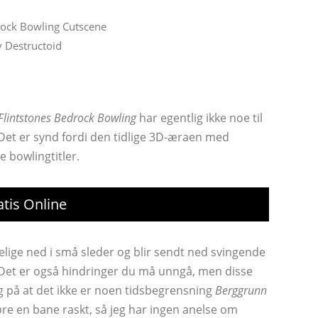
v Destructoid
Flintstones Bedrock Bowling
har egentlig ikke noe til
 Det er synd fordi den tidlige 3D-æraen med
e bowlingtitler.
tis Online
delige ned i små sleder og blir sendt ned svingende
. Det er også hindringer du må unngå, men disse
ig på at det ikke er noen tidsbegrensning
Berggrunn
jøre en bane raskt, så jeg har ingen anelse om