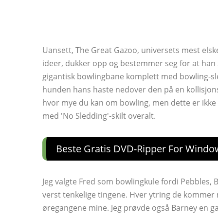
Uansett, The Great Gazoo, universets mest elsk
ideer, dukker opp og bestemmer seg for at han sk
gigantisk bowlingbane komplett med bowling-sl
hunden hans haste nedover den på en kollisjons
hvor mye du kan om bowling, men dette er ikke 
med 'No Sledding'-skilt overalt.
Beste Gratis DVD-Ripper For Windo
Jeg valgte Fred som bowlingkule fordi Pebbles,
verst tenkelige tingene. Hver ytring de kommer
øregangene mine. Jeg prøvde også Barney en gan