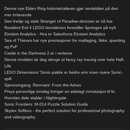
Denne nye Elden Ring-historietraileren gjør ventetiden på den
mer irriterende
Den tredje og siste Stranger of Paradise-demoen er nå live
Resident Evil 4 LEGO-fanvideoen forestiller åpningen på nytt
Einstein Analytics - Hva er Salesforce Einstein Analytics
Sea of ​​Thieves har nye prestasjoner for matlaging, fiske, questing
og PvP
Castle in the Darkness 2 er i verkene
Denne modden lar deg slenge ut fancy ray tracing over hele Half-
Life
LEGO Dimensions 'Sonic-pakke er bedre enn noen nyere Sonic-
spill
Gjennomgang: Remnant: From the Ashes
Preys personlige innslag bringer en ødelagt romstasjon til liv
Hvordan dele stabler i Nightingale
Sonic Frontiers: M-014 Puzzle Solution Guide
Skytex Softbox - the perfect solution for professional photography
and videography.