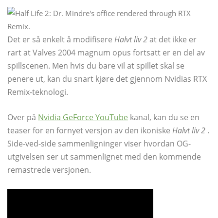
Det er så enkelt å modifisere
Halvt liv 2
at det ikke er
rart at Valves 2004 magnum opus fortsatt er en del av
spillscenen. Men hvis du bare vil at spillet skal se
penere ut, kan du snart kjøre det gjennom Nvidias RTX
Remix-teknologi.
Over på
Nvidia GeForce YouTube
kanal, kan du se en
teaser for en fornyet versjon av den ikoniske
Halvt liv 2
.
Side-ved-side sammenligninger viser hvordan OG-
utgivelsen ser ut sammenlignet med den kommende
remastrede versjonen.