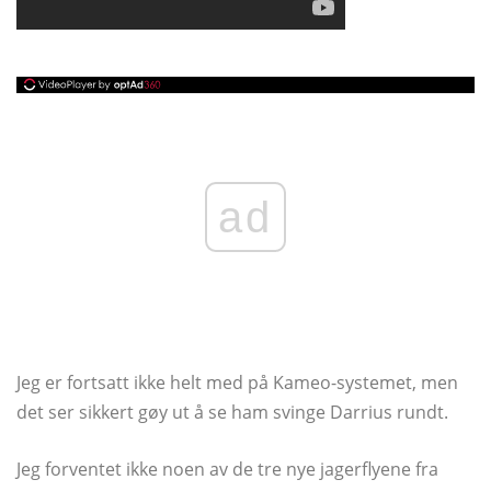
ad
Jeg er fortsatt ikke helt med på Kameo-systemet, men
det ser sikkert gøy ut å se ham svinge Darrius rundt.
Jeg forventet ikke noen av de tre nye jagerflyene fra