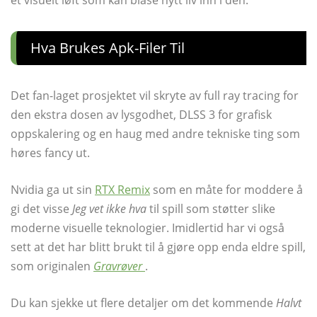
Hva Brukes Apk-Filer Til
Det fan-laget prosjektet vil skryte av full ray tracing for
den ekstra dosen av lysgodhet, DLSS 3 for grafisk
oppskalering og en haug med andre tekniske ting som
høres fancy ut.
Nvidia ga ut sin
RTX Remix
som en måte for moddere å
gi det visse
Jeg vet ikke hva
til spill som støtter slike
moderne visuelle teknologier. Imidlertid har vi også
sett at det har blitt brukt til å gjøre opp enda eldre spill,
som originalen
Gravrøver
.
Du kan sjekke ut flere detaljer om det kommende
Halvt