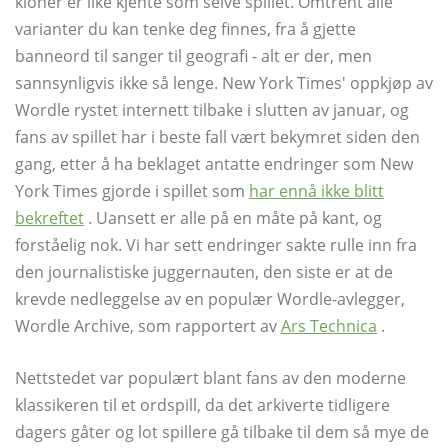
kloner er like kjente som selve spillet. Omtrent alle
varianter du kan tenke deg finnes, fra å gjette
banneord til sanger til geografi - alt er der, men
sannsynligvis ikke så lenge. New York Times' oppkjøp av
Wordle rystet internett tilbake i slutten av januar, og
fans av spillet har i beste fall vært bekymret siden den
gang, etter å ha beklaget antatte endringer som New
York Times gjorde i spillet som
har ennå ikke blitt
bekreftet
. Uansett er alle på en måte på kant, og
forståelig nok. Vi har sett endringer sakte rulle inn fra
den journalistiske juggernauten, den siste er at de
krevde nedleggelse av en populær Wordle-avlegger,
Wordle Archive, som rapportert av
Ars Technica
.
Nettstedet var populært blant fans av den moderne
klassikeren til et ordspill, da det arkiverte tidligere
dagers gåter og lot spillere gå tilbake til dem så mye de