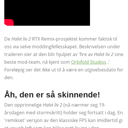
De
Halvt liv 2
RTX Remix-prosjektet kommer faktisk til
oss via selve moddingfellesskapet. Beskrivelsen under
traileren sier at den blir hjulpet av 'fire av
Halvt liv 2
sine
beste mod-team, nå kjent som
Orbifold Studios
.'
Foreløpig ser det ikke ut til å være en utgivelsesdato for
den.
Åh, den er så skinnende!
Den opprinnelige
Halvt liv 2
(nå nærmer seg 19-
årsdagen med stormskritt) holder seg fortsatt i dag. En
'remikset' versjon av den klassiske FPS kan imidlertid gi
et visuelt løft som kan blåse nytt liv inn i den.