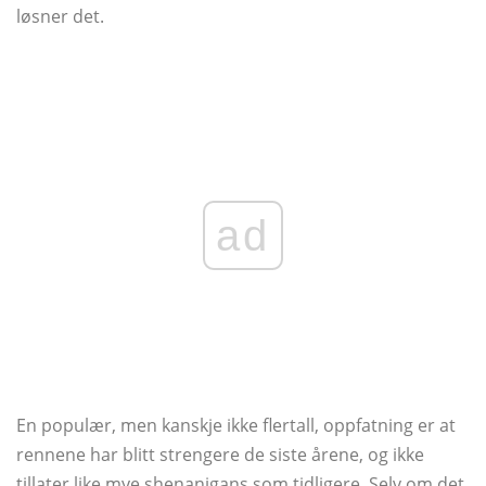
løsner det.
ad
En populær, men kanskje ikke flertall, oppfatning er at
rennene har blitt strengere de siste årene, og ikke
tillater like mye shenanigans som tidligere. Selv om det