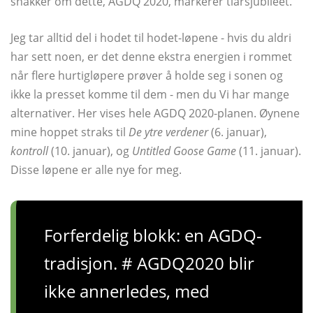
snakker om dette, AGDQ 2020, markerer tiårsjubileet.
Jeg tar alltid del i hodet til hodet-løpene - hvis du aldri
har sett noen, er det denne ekstra energien i rommet
når flere hurtigløpere prøver å holde seg i sonen og
ikke la presset komme til dem - men du Vi har mange
alternativer. Her vises hele AGDQ 2020-planen. Øynene
mine hoppet straks til
De ytre verdener
(6. januar),
kontroll
(10. januar), og
Untitled Goose Game
(11. januar).
Disse løpene er alle nye for meg.
Forferdelig blokk: en AGDQ-
tradisjon. # AGDQ2020 blir
ikke annerledes, med