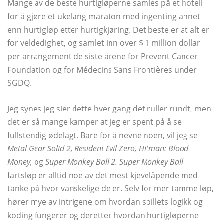
Mange av de beste hurtigløperne samles på et hotell
for å gjøre et ukelang maraton med ingenting annet
enn hurtigløp etter hurtigkjøring. Det beste er at alt er
for veldedighet, og samlet inn over $ 1 million dollar
per arrangement de siste årene for Prevent Cancer
Foundation og for Médecins Sans Frontières under
SGDQ.
Jeg synes jeg sier dette hver gang det ruller rundt, men
det er så mange kamper at jeg er spent på å se
fullstendig ødelagt. Bare for å nevne noen, vil jeg se
Metal Gear Solid 2, Resident Evil Zero, Hitman: Blood
Money,
og
Super Monkey Ball 2. Super Monkey Ball
fartsløp er alltid noe av det mest kjevelåpende med
tanke på hvor vanskelige de er. Selv for mer tamme løp,
hører mye av intrigene om hvordan spillets logikk og
koding fungerer og deretter hvordan hurtigløperne