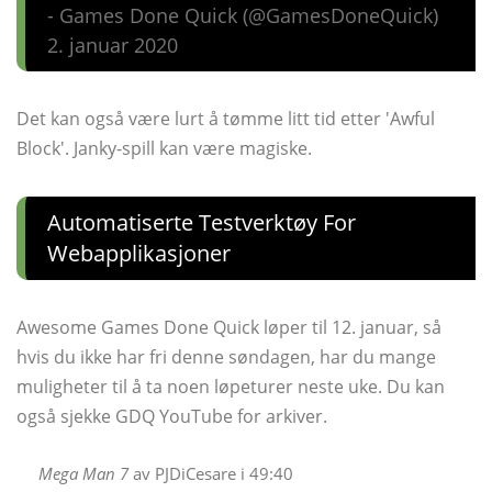
- Games Done Quick (@GamesDoneQuick)
2. januar 2020
Det kan også være lurt å tømme litt tid etter 'Awful
Block'. Janky-spill kan være magiske.
Automatiserte Testverktøy For
Webapplikasjoner
Awesome Games Done Quick løper til 12. januar, så
hvis du ikke har fri denne søndagen, har du mange
muligheter til å ta noen løpeturer neste uke. Du kan
også sjekke GDQ YouTube for arkiver.
Mega Man 7
av PJDiCesare i 49:40