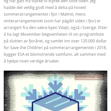
og har gått fra styrke til styrke den siste tiden. Jeg
hadde det veldig godt med å delta på hoved
sommerarrangementet i fjor i Malmö, mens
vinterarrangementet (som har pågått siden i fjor) er
arrangert fra den vakre byen Växjö, også i Sverige. Etter
å ha lagt Movember-begivenheten til sin programliste
på slutten av fjoråret, og samlet inn over 120.000 dollar
for Save the Children på sommerarrangementet i 2018,
bygger ESA et blomstrende samfunn, alt sammen med
å hjelpe noen verdige årsaker.