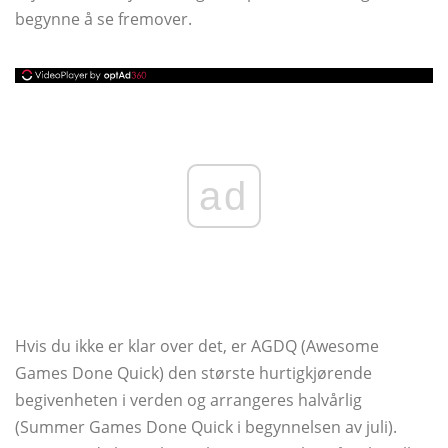
begynne å se fremover.
ad
Hvis du ikke er klar over det, er AGDQ (Awesome
Games Done Quick) den største hurtigkjørende
begivenheten i verden og arrangeres halvårlig
(Summer Games Done Quick i begynnelsen av juli).