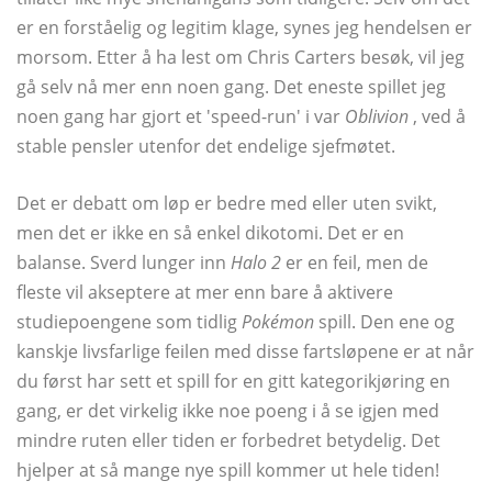
er en forståelig og legitim klage, synes jeg hendelsen er
morsom. Etter å ha lest om Chris Carters besøk, vil jeg
gå selv nå mer enn noen gang. Det eneste spillet jeg
noen gang har gjort et 'speed-run' i var
Oblivion
, ved å
stable pensler utenfor det endelige sjefmøtet.
Det er debatt om løp er bedre med eller uten svikt,
men det er ikke en så enkel dikotomi. Det er en
balanse. Sverd lunger inn
Halo 2
er en feil, men de
fleste vil akseptere at mer enn bare å aktivere
studiepoengene som tidlig
Pokémon
spill. Den ene og
kanskje livsfarlige feilen med disse fartsløpene er at når
du først har sett et spill for en gitt kategorikjøring en
gang, er det virkelig ikke noe poeng i å se igjen med
mindre ruten eller tiden er forbedret betydelig. Det
hjelper at så mange nye spill kommer ut hele tiden!