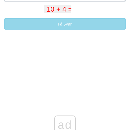
Få Svar
ad