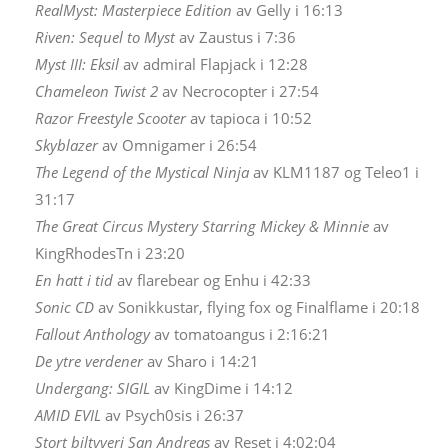
RealMyst: Masterpiece Edition
av Gelly i 16:13
Riven: Sequel to Myst
av Zaustus i 7:36
Myst III: Eksil
av admiral Flapjack i 12:28
Chameleon Twist 2
av Necrocopter i 27:54
Razor Freestyle Scooter
av tapioca i 10:52
Skyblazer
av Omnigamer i 26:54
The Legend of the Mystical Ninja
av KLM1187 og Teleo1 i
31:17
The Great Circus Mystery Starring Mickey & Minnie
av
KingRhodesTn i 23:20
En hatt i tid
av flarebear og Enhu i 42:33
Sonic CD
av Sonikkustar, flying fox og Finalflame i 20:18
Fallout Anthology
av tomatoangus i 2:16:21
De ytre verdener
av Sharo i 14:21
Undergang: SIGIL
av KingDime i 14:12
AMID EVIL
av Psych0sis i 26:37
Stort biltyveri San Andreas
av Reset i 4:02:04