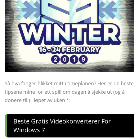
Så hva fanger blikket mitt i timeplanen? Her er de beste
tipsene mine for ett spill om dagen å sjekke ut (og å
donere til!) I løpet av uken *:
Beste Gratis Videokonverterer For
Windows 7