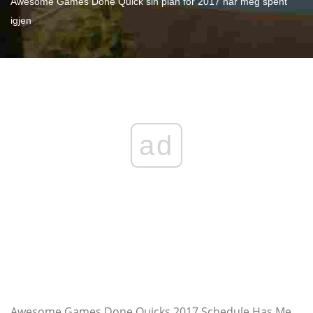
Awesome Games Done Quick sin plan for 2017 har meg spent
igjen
ad
Awesome Games Done Quicks 2017 Schedule Has Me