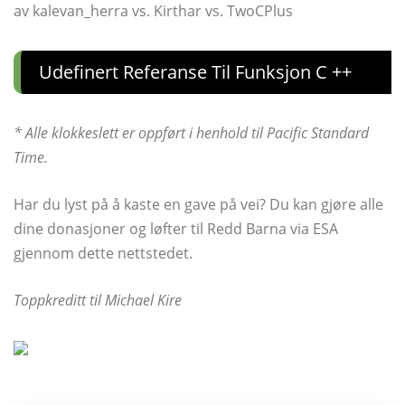
av kalevan_herra vs. Kirthar vs. TwoCPlus
Udefinert Referanse Til Funksjon C ++
* Alle klokkeslett er oppført i henhold til Pacific Standard
Time.
Har du lyst på å kaste en gave på vei? Du kan gjøre alle
dine donasjoner og løfter til Redd Barna via ESA
gjennom dette nettstedet.
Toppkreditt til Michael Kire