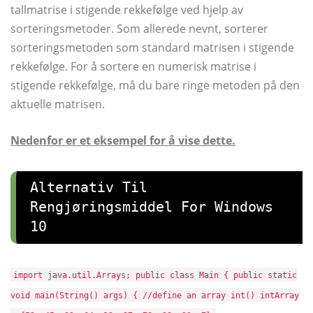
tallmatrise i stigende rekkefølge ved hjelp av
sorteringsmetoder. Som allerede nevnt, sorterer
sorteringsmetoden som standard matrisen i stigende
rekkefølge. For å sortere en numerisk matrise i
stigende rekkefølge, må du bare ringe metoden på den
aktuelle matrisen.
Nedenfor er et eksempel for å vise dette.
Alternativ Til
Rengjøringsmiddel For Windows
10
import java.util.Arrays; public class Main { public static
void main(String() args) { //define an array int() intArray