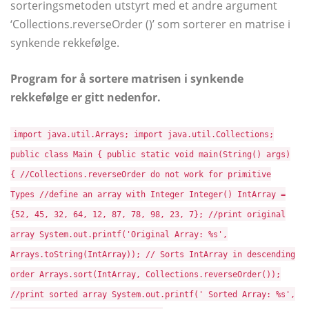
sorteringsmetoden utstyrt med et andre argument
‘Collections.reverseOrder ()’ som sorterer en matrise i
synkende rekkefølge.
Program for å sortere matrisen i synkende
rekkefølge er gitt nedenfor.
import java.util.Arrays; import java.util.Collections;
public class Main { public static void main(String() args)
{ //Collections.reverseOrder do not work for primitive
Types //define an array with Integer Integer() IntArray =
{52, 45, 32, 64, 12, 87, 78, 98, 23, 7}; //print original
array System.out.printf('Original Array: %s',
Arrays.toString(IntArray)); // Sorts IntArray in descending
order Arrays.sort(IntArray, Collections.reverseOrder());
//print sorted array System.out.printf(' Sorted Array: %s',