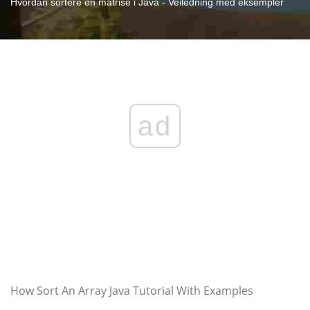
Hvordan sortere en matrise i Java - Veiledning med eksempler
ad
How Sort An Array Java Tutorial With Examples