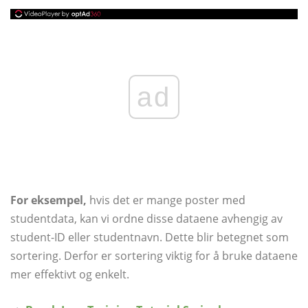
ad
For eksempel,
hvis det er mange poster med
studentdata, kan vi ordne disse dataene avhengig av
student-ID eller studentnavn. Dette blir betegnet som
sortering. Derfor er sortering viktig for å bruke dataene
mer effektivt og enkelt.