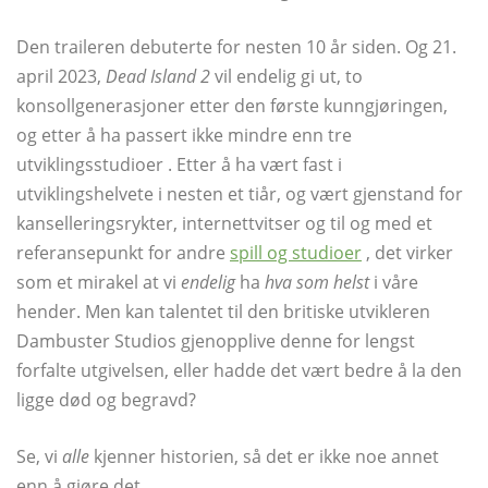
Den traileren debuterte for nesten 10 år siden. Og 21.
april 2023,
Dead Island 2
vil endelig gi ut, to
konsollgenerasjoner etter den første kunngjøringen,
og etter å ha passert ikke mindre enn tre
utviklingsstudioer . Etter å ha vært fast i
utviklingshelvete i nesten et tiår, og vært gjenstand for
kanselleringsrykter, internettvitser og til og med et
referansepunkt for andre
spill og studioer
, det virker
som et mirakel at vi
endelig
ha
hva som helst
i våre
hender. Men kan talentet til den britiske utvikleren
Dambuster Studios gjenopplive denne for lengst
forfalte utgivelsen, eller hadde det vært bedre å la den
ligge død og begravd?
Se, vi
alle
kjenner historien, så det er ikke noe annet
enn å gjøre det.