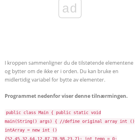
ad
I kroppen sammenligner du de tilstøtende elementene
og bytter om de ikke er i orden. Du kan bruke en
midlertidig variabel for bytte av elementer.
Programmet nedenfor viser denne tilnærmingen.
public class Main { public static void
main(String() args) { //define original array int ()
intArray = new int ()
{52,45,32,64,12,87,78,98,23,7}; int temp = 0;