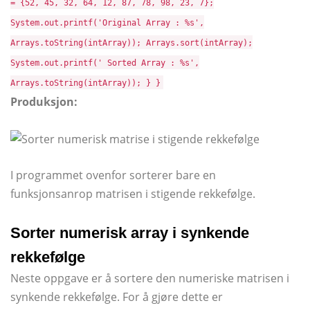
= {52, 45, 32, 64, 12, 87, 78, 98, 23, 7};
System.out.printf('Original Array : %s',
Arrays.toString(intArray)); Arrays.sort(intArray);
System.out.printf(' Sorted Array : %s',
Arrays.toString(intArray)); } }
Produksjon:
I programmet ovenfor sorterer bare en
funksjonsanrop matrisen i stigende rekkefølge.
Sorter numerisk array i synkende
rekkefølge
Neste oppgave er å sortere den numeriske matrisen i
synkende rekkefølge. For å gjøre dette er