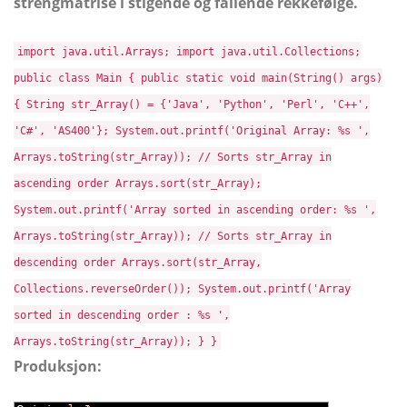
strengmatrise i stigende og fallende rekkefølge.
import java.util.Arrays; import java.util.Collections;
public class Main { public static void main(String() args)
{ String str_Array() = {'Java', 'Python', 'Perl', 'C++',
'C#', 'AS400'}; System.out.printf('Original Array: %s ',
Arrays.toString(str_Array)); // Sorts str_Array in
ascending order Arrays.sort(str_Array);
System.out.printf('Array sorted in ascending order: %s ',
Arrays.toString(str_Array)); // Sorts str_Array in
descending order Arrays.sort(str_Array,
Collections.reverseOrder()); System.out.printf('Array
sorted in descending order : %s ',
Arrays.toString(str_Array)); } }
Produksjon: