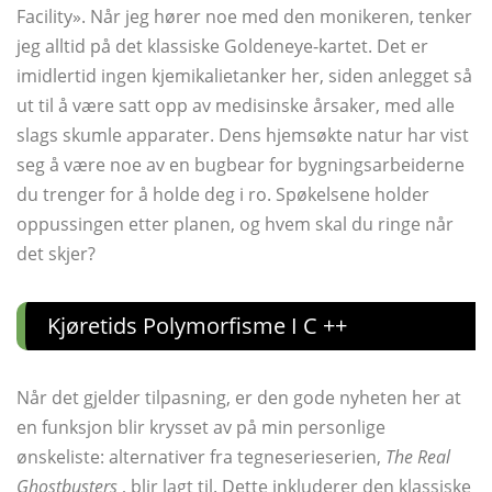
Facility». Når jeg hører noe med den monikeren, tenker
jeg alltid på det klassiske Goldeneye-kartet. Det er
imidlertid ingen kjemikalietanker her, siden anlegget så
ut til å være satt opp av medisinske årsaker, med alle
slags skumle apparater. Dens hjemsøkte natur har vist
seg å være noe av en bugbear for bygningsarbeiderne
du trenger for å holde deg i ro. Spøkelsene holder
oppussingen etter planen, og hvem skal du ringe når
det skjer?
Kjøretids Polymorfisme I C ++
Når det gjelder tilpasning, er den gode nyheten her at
en funksjon blir krysset av på min personlige
ønskeliste: alternativer fra tegneserieserien,
The Real
Ghostbusters
, blir lagt til. Dette inkluderer den klassiske