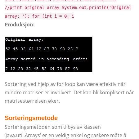
//print original array System.out.println('Original
array: '); for (int i = 0; i
Produksjon:
Sortering ved hjelp av for loop kan være effektiv når
mindre matriser er involvert. Det kan bli komplisert når
matrisestørrelsen øker.
Sorteringsmetode
Sorteringsmetoden som tilbys av klassen
‘java.util.Arrays’ er en veldig enkel og raskere måte å