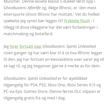
Muncher. Denne kosete klasse 5 dukket først opp i
Ghostbusters: Afterlife
og, ifølge IllFonic, er 'den mest
etterspurte Ghost IllFonic har mottatt.' Vet du hvilket
spøkelse jeg synes bør legges til?
Fryktelig Flush
. I
tillegg til disse tilleggene har det vært forbedringer i
matchmaking og botatferd.
Jeg
fyrer fortsatt opp
Ghostbusters: Spirits Unleashed
noen ganger og har vært klar til å se hva IllFonic legger
til den. Jeg har fortsatt en klesvaskliste over varer jeg vil
se lagt til, og jeg begynner gjerne å merke av for dem.
Ghostbusters: Spirits Unleashed
er for øyeblikket
tilgjengelig for PS4, PS5, Xbox One, Xbox Series X|S og
PC via Epic Games Store. Denne første DLC-slippen er
tilgjengelig gratis fra og med i dag.