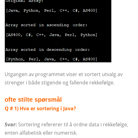
Utgangen av programmet viser et sortert utvalg av
strenger i både stigende og fallende rekkefølge.
ofte stilte spørsmål
Q # 1) Hva er sortering i Java?
Svar:
Sortering refererer til å ordne data i rekkefølge,
enten alfabetisk eller numerisk.