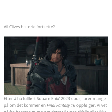
Vil Clives historie fortsette?
Etter å ha fullført Square Enix' 2023-epos, lurer mange
på om det kommer en
Final Fantasy 16
oppfølger. Vi vet