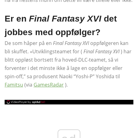
nå fra hestens munn om dette vil være tilfelle eller ikke.
Er en
Final Fantasy XVI
det
jobbes med oppfølger?
De som håper på en
Final Fantasy XVI
oppfølgeren kan
bli skuffet. «Utviklingsteamet for (
Final Fantasy XVI
) har
blitt oppløst bortsett fra hoved-DLC-teamet, så vi
forventer i det minste ikke å lage en oppfølger eller
spin-off,” sa produsent Naoki “Yoshi-P” Yoshida til
Famitsu
(via
GamesRadar
).