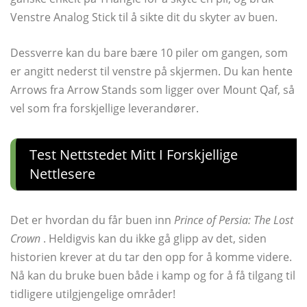
Venstre Analog Stick til å sikte dit du skyter av buen.
Dessverre kan du bare bære 10 piler om gangen, som
er angitt nederst til venstre på skjermen. Du kan hente
Arrows fra Arrow Stands som ligger over Mount Qaf, så
vel som fra forskjellige leverandører.
Test Nettstedet Mitt I Forskjellige
Nettlesere
Det er hvordan du får buen inn
Prince of Persia: The Lost
Crown
. Heldigvis kan du ikke gå glipp av det, siden
historien krever at du tar den opp for å komme videre.
Nå kan du bruke buen både i kamp og for å få tilgang til
tidligere utilgjengelige områder!