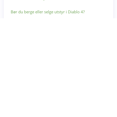
Bør du berge eller selge utstyr i Diablo 4?
Palworld: Hvordan lage kretskort og hva de brukes til
En fornyet versjon av Battle Royale H1Z1 kommer til
PlayStation 4 neste måned
Kategori
Levende Pinata
Skrekk