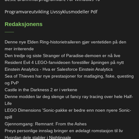
Programvareutvikling Livssyklusmodeller Pdf
Redaksjonens
Denne nye Elden Ring-historietraileren gjør ventetiden på den
mer irriterende
Den tredje og siste Stranger of Paradise-demoen er nå live
Resident Evil 4 LEGO-fanvideoen forestiller åpningen på nytt
Einstein Analytics - Hva er Salesforce Einstein Analytics
Sea of ​​Thieves har nye prestasjoner for matlaging, fiske, questing
og PvP
Castle in the Darkness 2 er i verkene
Denne modden lar deg slenge ut fancy ray tracing over hele Half-
Life
LEGO Dimensions 'Sonic-pakke er bedre enn noen nyere Sonic-
spill
Gjennomgang: Remnant: From the Ashes
Preys personlige innslag bringer en ødelagt romstasjon til liv
Hvordan dele stabler i Nightingale