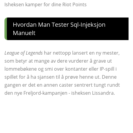
Isheksen kamper for dine Riot Points
Hvordan Man Tester Sql-Injeksjon
Manuelt
League of Legends
har nettopp lansert en ny mester,
som betyr at mange av dere vurderer å grave ut
lommebøkene og smi over kontanter eller IP-spill i
spillet for å ha sjansen til å prøve henne ut. Denne
gangen er det en annen caster sentrert tungt rundt
den nye Freljord-kampanjen - isheksen Lissandra.