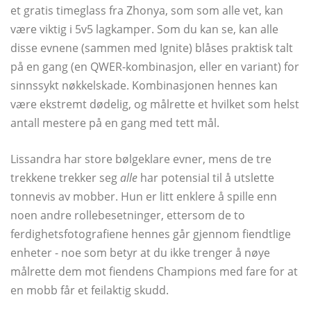
et gratis timeglass fra Zhonya, som som alle vet, kan
være viktig i 5v5 lagkamper. Som du kan se, kan alle
disse evnene (sammen med Ignite) blåses praktisk talt
på en gang (en QWER-kombinasjon, eller en variant) for
sinnssykt nøkkelskade. Kombinasjonen hennes kan
være ekstremt dødelig, og målrette et hvilket som helst
antall mestere på en gang med tett mål.
Lissandra har store bølgeklare evner, mens de tre
trekkene trekker seg
alle
har potensial til å utslette
tonnevis av mobber. Hun er litt enklere å spille enn
noen andre rollebesetninger, ettersom de to
ferdighetsfotografiene hennes går gjennom fiendtlige
enheter - noe som betyr at du ikke trenger å nøye
målrette dem mot fiendens Champions med fare for at
en mobb får et feilaktig skudd.