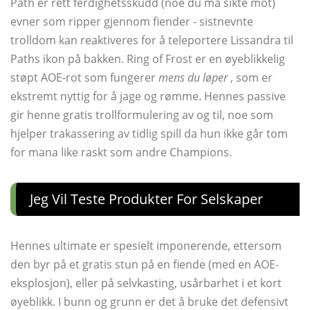
Path er rett ferdighetsskudd (noe du må sikte mot)
evner som ripper gjennom fiender - sistnevnte
trolldom kan reaktiveres for å teleportere Lissandra til
Paths ikon på bakken. Ring of Frost er en øyeblikkelig
støpt AOE-rot som fungerer
mens du løper
, som er
ekstremt nyttig for å jage og rømme. Hennes passive
gir henne gratis trollformulering av og til, noe som
hjelper trakassering av tidlig spill da hun ikke går tom
for mana like raskt som andre Champions.
Jeg Vil Teste Produkter For Selskaper
Hennes ultimate er spesielt imponerende, ettersom
den byr på et gratis stun på en fiende (med en AOE-
eksplosjon), eller på selvkasting, usårbarhet i et kort
øyeblikk. I bunn og grunn er det å bruke det defensivt