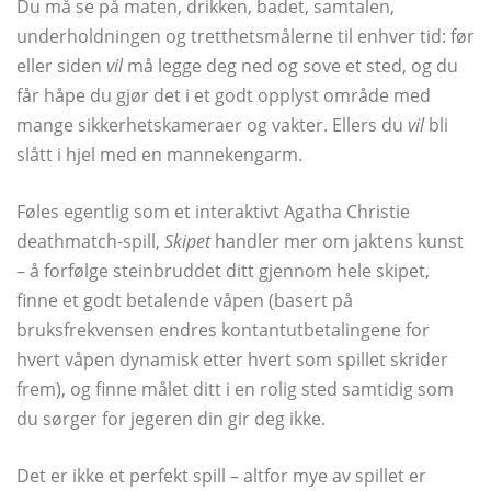
Du må se på maten, drikken, badet, samtalen,
underholdningen og tretthetsmålerne til enhver tid: før
eller siden
vil
må legge deg ned og sove et sted, og du
får håpe du gjør det i et godt opplyst område med
mange sikkerhetskameraer og vakter. Ellers du
vil
bli
slått i hjel med en mannekengarm.
Føles egentlig som et interaktivt Agatha Christie
deathmatch-spill,
Skipet
handler mer om jaktens kunst
– å forfølge steinbruddet ditt gjennom hele skipet,
finne et godt betalende våpen (basert på
bruksfrekvensen endres kontantutbetalingene for
hvert våpen dynamisk etter hvert som spillet skrider
frem), og finne målet ditt i en rolig sted samtidig som
du sørger for
jegeren din gir deg ikke.
Det er ikke et perfekt spill – altfor mye av spillet er