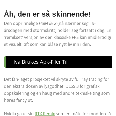
Åh, den er så skinnende!
Den opprinnelige
Halvt liv 2
(nå nærmer seg 19-
årsdagen med stormskritt) holder seg fortsatt i dag. En
'remikset' versjon av den klassiske FPS kan imidlertid gi
et visuelt løft som kan blåse nytt liv inn i den.
Hva Brukes Apk-Filer Til
Det fan-laget prosjektet vil skryte av full ray tracing for
den ekstra dosen av lysgodhet, DLSS 3 for grafisk
oppskalering og en haug med andre tekniske ting som
høres fancy ut.
Nvidia ga ut sin
RTX Remix
som en måte for moddere å