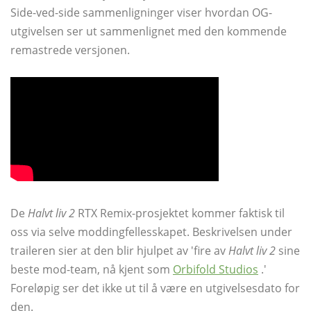
Side-ved-side sammenligninger viser hvordan OG-
utgivelsen ser ut sammenlignet med den kommende
remastrede versjonen.
De
Halvt liv 2
RTX Remix-prosjektet kommer faktisk til
oss via selve moddingfellesskapet. Beskrivelsen under
traileren sier at den blir hjulpet av 'fire av
Halvt liv 2
sine
beste mod-team, nå kjent som
Orbifold Studios
.'
Foreløpig ser det ikke ut til å være en utgivelsesdato for
den.