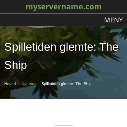
myservername.com
MENY
Spilletiden glemte: The
Ship
Hoved
Nyheter
Spilletiden glemte: The Ship