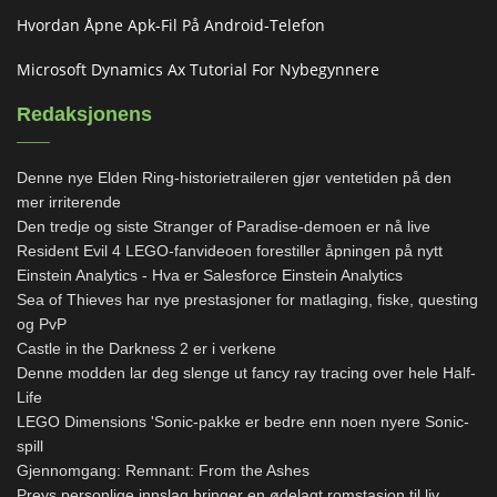
Hvordan Åpne Apk-Fil På Android-Telefon
Microsoft Dynamics Ax Tutorial For Nybegynnere
Redaksjonens
Denne nye Elden Ring-historietraileren gjør ventetiden på den
mer irriterende
Den tredje og siste Stranger of Paradise-demoen er nå live
Resident Evil 4 LEGO-fanvideoen forestiller åpningen på nytt
Einstein Analytics - Hva er Salesforce Einstein Analytics
Sea of ​​Thieves har nye prestasjoner for matlaging, fiske, questing
og PvP
Castle in the Darkness 2 er i verkene
Denne modden lar deg slenge ut fancy ray tracing over hele Half-
Life
LEGO Dimensions 'Sonic-pakke er bedre enn noen nyere Sonic-
spill
Gjennomgang: Remnant: From the Ashes
Preys personlige innslag bringer en ødelagt romstasjon til liv