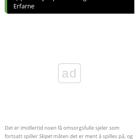
Erfarne
ad
Det er imidlertid noen få omsorgsfulle sjeler som
fortsatt spiller
Skipet
måten det er ment å spilles på, og