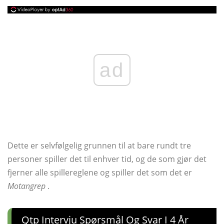
ad
Dette er selvfølgelig grunnen til at bare rundt tre
personer spiller det til enhver tid, og de som gjør det
fjerner alle spillereglene og spiller det som det er
Motangrep
.
Qtp Intervju Spørsmål Og Svar I 4 År