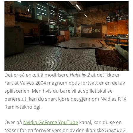
Det er så enkelt å modifisere
Halvt liv 2
at det ikke er
rart at Valves 2004 magnum opus fortsatt er en del av
spillscenen. Men hvis du bare vil at spillet skal se
penere ut, kan du snart kjøre det gjennom Nvidias RTX
Remix-teknologi.
Over på
Nvidia GeForce YouTube
kanal, kan du se en
teaser for en fornyet versjon av den ikoniske
Halvt liv 2
.