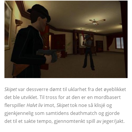
Skipet
var dessverre dømt til uklarhet fra det øyeblikket
det ble utviklet. Til tross for at den er en mordbasert
flerspiller
Halvt liv
imot,
Skipet
tok noe så klisjé og
gjenkjennelig som samtidens deathmatch og gjorde
det til et sakte tempo, gjennomtenkt spill av jeger/jakt.