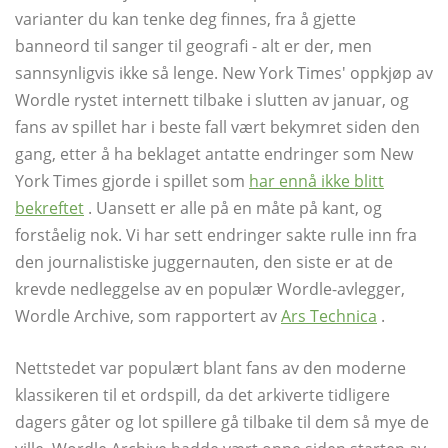
varianter du kan tenke deg finnes, fra å gjette
banneord til sanger til geografi - alt er der, men
sannsynligvis ikke så lenge. New York Times' oppkjøp av
Wordle rystet internett tilbake i slutten av januar, og
fans av spillet har i beste fall vært bekymret siden den
gang, etter å ha beklaget antatte endringer som New
York Times gjorde i spillet som
har ennå ikke blitt
bekreftet
. Uansett er alle på en måte på kant, og
forståelig nok. Vi har sett endringer sakte rulle inn fra
den journalistiske juggernauten, den siste er at de
krevde nedleggelse av en populær Wordle-avlegger,
Wordle Archive, som rapportert av
Ars Technica
.
Nettstedet var populært blant fans av den moderne
klassikeren til et ordspill, da det arkiverte tidligere
dagers gåter og lot spillere gå tilbake til dem så mye de