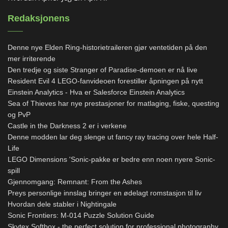
Redaksjonens
Denne nye Elden Ring-historietraileren gjør ventetiden på den
mer irriterende
Den tredje og siste Stranger of Paradise-demoen er nå live
Resident Evil 4 LEGO-fanvideoen forestiller åpningen på nytt
Einstein Analytics - Hva er Salesforce Einstein Analytics
Sea of ​​Thieves har nye prestasjoner for matlaging, fiske, questing
og PvP
Castle in the Darkness 2 er i verkene
Denne modden lar deg slenge ut fancy ray tracing over hele Half-
Life
LEGO Dimensions 'Sonic-pakke er bedre enn noen nyere Sonic-
spill
Gjennomgang: Remnant: From the Ashes
Preys personlige innslag bringer en ødelagt romstasjon til liv
Hvordan dele stabler i Nightingale
Sonic Frontiers: M-014 Puzzle Solution Guide
Skytex Softbox - the perfect solution for professional photography