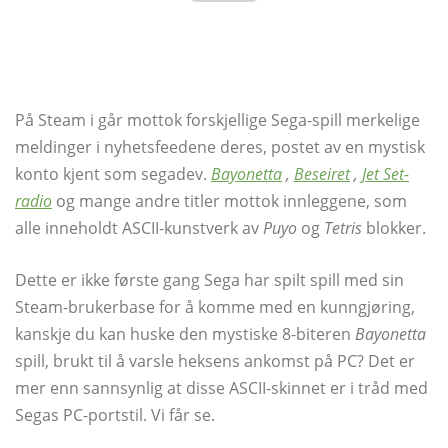
På Steam i går mottok forskjellige Sega-spill merkelige
meldinger i nyhetsfeedene deres, postet av en mystisk
konto kjent som segadev.
Bayonetta
,
Beseiret
,
Jet Set-
radio
og mange andre titler mottok innleggene, som
alle inneholdt ASCII-kunstverk av
Puyo
og
Tetris
blokker.
Dette er ikke første gang Sega har spilt spill med sin
Steam-brukerbase for å komme med en kunngjøring,
kanskje du kan huske den mystiske 8-biteren
Bayonetta
spill, brukt til å varsle heksens ankomst på PC? Det er
mer enn sannsynlig at disse ASCII-skinnet er i tråd med
Segas PC-portstil. Vi får se.