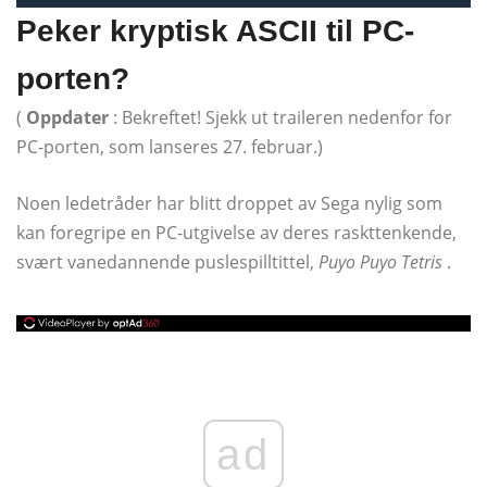
Peker kryptisk ASCII til PC-
porten?
(
Oppdater
: Bekreftet! Sjekk ut traileren nedenfor for
PC-porten, som lanseres 27. februar.)
Noen ledetråder har blitt droppet av Sega nylig som
kan foregripe en PC-utgivelse av deres raskttenkende,
svært vanedannende puslespilltittel,
Puyo Puyo Tetris
.
ad