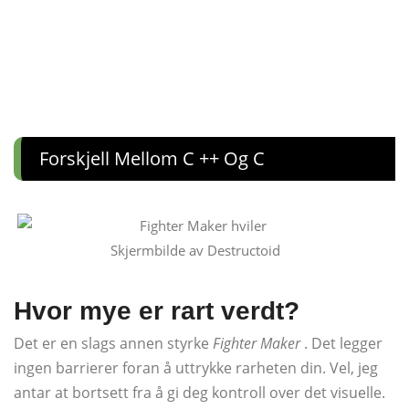
Forskjell Mellom C ++ Og C
Skjermbilde av Destructoid
Hvor mye er rart verdt?
Det er en slags annen styrke
Fighter Maker
. Det legger
ingen barrierer foran å uttrykke rarheten din. Vel, jeg
antar at bortsett fra å gi deg kontroll over det visuelle.