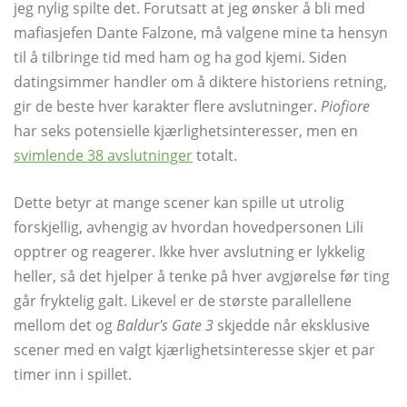
jeg nylig spilte det. Forutsatt at jeg ønsker å bli med
mafiasjefen Dante Falzone, må valgene mine ta hensyn
til å tilbringe tid med ham og ha god kjemi. Siden
datingsimmer handler om å diktere historiens retning,
gir de beste hver karakter flere avslutninger.
Piofiore
har seks potensielle kjærlighetsinteresser, men en
svimlende 38 avslutninger
totalt.
Dette betyr at mange scener kan spille ut utrolig
forskjellig, avhengig av hvordan hovedpersonen Lili
opptrer og reagerer. Ikke hver avslutning er lykkelig
heller, så det hjelper å tenke på hver avgjørelse før ting
går fryktelig galt. Likevel er de største parallellene
mellom det og
Baldur's Gate 3
skjedde når eksklusive
scener med en valgt kjærlighetsinteresse skjer et par
timer inn i spillet.