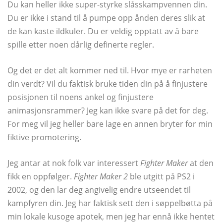
Du kan heller ikke super-styrke slåsskampvennen din.
Du er ikke i stand til å pumpe opp ånden deres slik at
de kan kaste ildkuler. Du er veldig opptatt av å bare
spille etter noen dårlig definerte regler.
Og det er det alt kommer ned til. Hvor mye er rarheten
din verdt? Vil du faktisk bruke tiden din på å finjustere
posisjonen til noens ankel og finjustere
animasjonsrammer? Jeg kan ikke svare på det for deg.
For meg vil jeg heller bare lage en annen bryter for min
fiktive promotering.
Jeg antar at nok folk var interessert
Fighter Maker
at den
fikk en oppfølger.
Fighter Maker 2
ble utgitt på PS2 i
2002, og den lar deg angivelig endre utseendet til
kampfyren din. Jeg har faktisk sett den i søppelbøtta på
min lokale kusoge apotek, men jeg har ennå ikke hentet