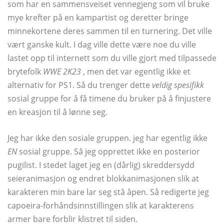
som har en sammensveiset vennegjeng som vil bruke
mye krefter på en kampartist og deretter bringe
minnekortene deres sammen til en turnering. Det ville
vært ganske kult. I dag ville dette være noe du ville
lastet opp til internett som du ville gjort med tilpassede
brytefolk
WWE 2K23
, men det var egentlig ikke et
alternativ for PS1. Så du trenger dette
veldig spesifikk
sosial gruppe for å få timene du bruker på å finjustere
en kreasjon til å lønne seg.
Jeg har ikke den sosiale gruppen. jeg har egentlig ikke
EN
sosial gruppe. Så jeg opprettet ikke en posterior
pugilist. I stedet laget jeg en (dårlig) skreddersydd
seieranimasjon og endret blokkanimasjonen slik at
karakteren min bare lar seg stå åpen. Så redigerte jeg
capoeira-forhåndsinnstillingen slik at karakterens
armer bare forblir klistret til siden.