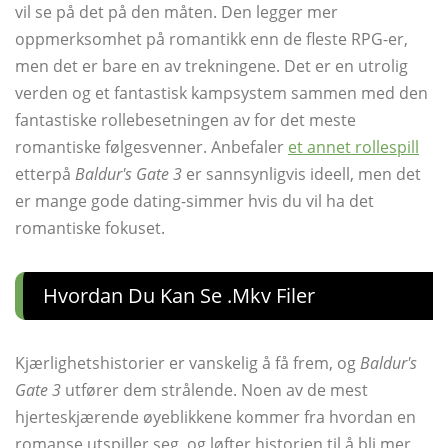
vil se på det på den måten. Den legger mer
oppmerksomhet på romantikk enn de fleste RPG-er,
men det er bare en av trekningene. Det er en utrolig
verden og et fantastisk kampsystem sammen med den
fantastiske rollebesetningen av for det meste
romantiske følgesvenner. Anbefaler
et annet rollespill
etterpå
Baldur's Gate 3
er sannsynligvis ideell, men det
er mange gode dating-simmer hvis du vil ha det
romantiske fokuset.
Hvordan Du Kan Se .mkv Filer
Kjærlighetshistorier er vanskelig å få frem, og
Baldur's
Gate 3
utfører dem strålende. Noen av de mest
hjerteskjærende øyeblikkene kommer fra hvordan en
romanse utspiller seg, og løfter historien til å bli mer