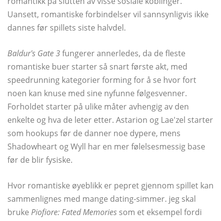
romantikk på slutten av visse sosiale koblinger.
Uansett, romantiske forbindelser vil sannsynligvis ikke
dannes før spillets siste halvdel.
Baldur's Gate 3
fungerer annerledes, da de fleste
romantiske buer starter så snart første akt, med
speedrunning kategorier forming for å se hvor fort
noen kan knuse med sine nyfunne følgesvenner.
Forholdet starter på ulike måter avhengig av den
enkelte og hva de leter etter. Astarion og Lae'zel starter
som hookups før de danner noe dypere, mens
Shadowheart og Wyll har en mer følelsesmessig base
før de blir fysiske.
Hvor romantiske øyeblikk er pepret gjennom spillet kan
sammenlignes med mange dating-simmer. jeg skal
bruke
Piofiore: Fated Memories
som et eksempel fordi