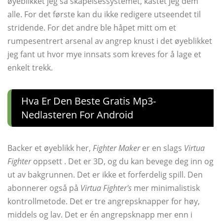
øyeblikket jeg så skapelsessystemet, kastet jeg dem
alle. For det første kan du ikke redigere utseendet til
stridende. For det andre ble håpet mitt om et
rumpesentrert arsenal av angrep knust i det øyeblikket
jeg fant ut hvor mye innsats som kreves for å lage et
enkelt trekk.
Hva Er Den Beste Gratis Mp3-
Nedlasteren For Android
Backer et øyeblikk her,
Fighter Maker
er en slags
Virtua
Fighter
oppsett . Det er 3D, og ​​du kan bevege deg inn og
ut av bakgrunnen. Det er ikke et forferdelig spill. Den
abonnerer også på
Virtua Fighter's
mer minimalistisk
kontrollmetode. Det er tre angrepsknapper for høy,
middels og lav. Det er én angrepsknapp mer enn i