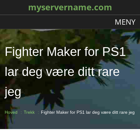
myservername.com
MENY
Fighter Maker for PS1
lar deg være ditt rare
jeg
Hoved
Trekk
Fighter Maker for PS1 lar deg være ditt rare jeg