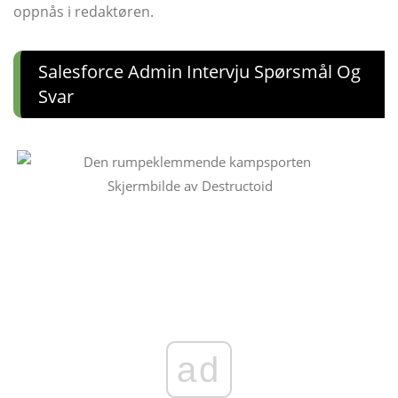
oppnås i redaktøren.
Salesforce Admin Intervju Spørsmål Og
Svar
Skjermbilde av Destructoid
ad