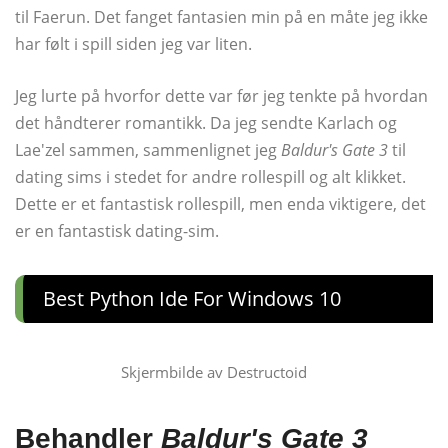
til Faerun. Det fanget fantasien min på en måte jeg ikke
har følt i spill siden jeg var liten.
Jeg lurte på hvorfor dette var før jeg tenkte på hvordan
det håndterer romantikk. Da jeg sendte Karlach og
Lae'zel sammen, sammenlignet jeg
Baldur's Gate 3
til
dating sims i stedet for andre rollespill og alt klikket.
Dette er et fantastisk rollespill, men enda viktigere, det
er en fantastisk dating-sim.
Best Python Ide For Windows 10
Skjermbilde av Destructoid
Behandler
Baldur's Gate 3