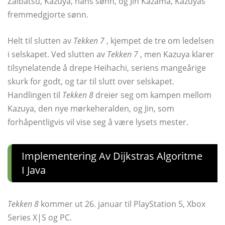
Zaibatsu, Kazuya, hans sønn, og Jin Kazama, Kazuyas
fremmedgjorte sønn.
Helt til slutten av
Tekken 7
, kjempet de tre om ledelsen
i selskapet. Ved slutten av
Tekken 7
, men Kazuya klarer
tilsynelatende å drepe Heihachi, seriens mangeårige
skurk for godt, og tar til slutt over selskapet.
Handlingen til
Tekken 8
dreier seg om kampen mellom
Kazuya, den nye mørkeheralden, og Jin, som
forhåpentligvis vil vise seg å være lysets mester.
Implementering Av Dijkstras Algoritme
I Java
Tekken 8
kommer ut 26. januar til PlayStation 5, Xbox
Series X|S og PC.