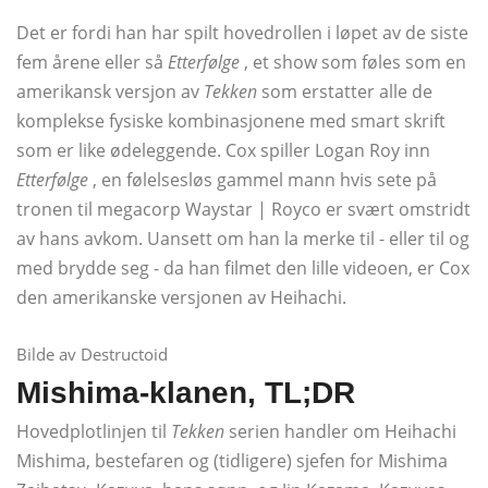
Det er fordi han har spilt hovedrollen i løpet av de siste
fem årene eller så
Etterfølge
, et show som føles som en
amerikansk versjon av
Tekken
som erstatter alle de
komplekse fysiske kombinasjonene med smart skrift
som er like ødeleggende. Cox spiller Logan Roy inn
Etterfølge
, en følelsesløs gammel mann hvis sete på
tronen til megacorp Waystar | Royco er svært omstridt
av hans avkom. Uansett om han la merke til - eller til og
med brydde seg - da han filmet den lille videoen, er Cox
den amerikanske versjonen av Heihachi.
Bilde av Destructoid
Mishima-klanen, TL;DR
Hovedplotlinjen til
Tekken
serien handler om Heihachi
Mishima, bestefaren og (tidligere) sjefen for Mishima