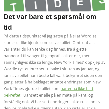
Det var bare et spørsmål om
tid
På dette tidspunktet vil jeg satse på å si at Wordles
kloner er like kjente som selve spillet. Omtrent alle
varianter du kan tenke deg finnes, fra å gjette
banneord til sanger til geografi - alt er der, men
sannsynligvis ikke så lenge. New York Times' oppkjøp av
Wordle rystet internett tilbake i slutten av januar, og
fans av spillet har i beste fall vært bekymret siden den
gang, etter å ha beklaget antatte endringer som New
York Times gjorde i spillet som
har ennå ikke blitt
bekreftet
. Uansett er alle på en måte på kant, og
forståelig nok. Vi har sett endringer sakte rulle inn fra
den journalistiske juggernauten, den siste er at de