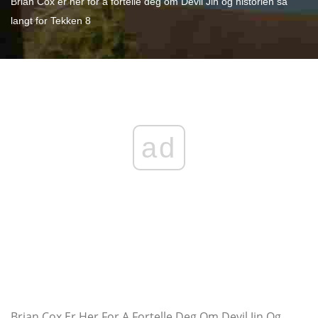
Brian Cox er her for å fortelle deg om Devil Jin og historien så
langt for Tekken 8
ad
Brian Cox Er Her For A Fortelle Deg Om Devil Jin Og