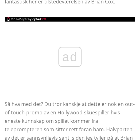
fantastisk her er tilstedeværelsen av Brian Cox.
ad
Så hva med det? Du tror kanskje at dette er nok en out-
of-touch-promo av en Hollywood-skuespiller hvis
eneste kunnskap om spillet kommer fra
teleprompteren som sitter rett foran ham. Halvparten
av det er sannsynligvis sant, siden jeg tviler på at Brian