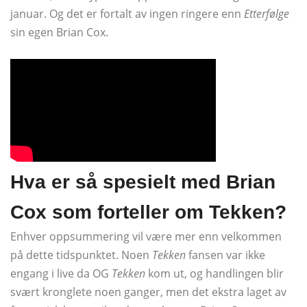
januar. Og det er fortalt av ingen ringere enn
Etterfølge
sin egen Brian Cox.
Hva er så spesielt med Brian
Cox som forteller om Tekken?
Enhver oppsummering vil være mer enn velkommen
på dette tidspunktet. Noen
Tekken
fansen var ikke
engang i live da OG
Tekken
kom ut, og handlingen blir
svært kronglete noen ganger, men det ekstra laget av