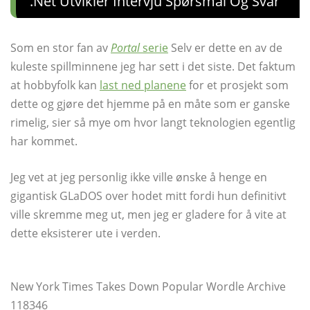
.net Utvikler Intervju Spørsmål Og Svar
Som en stor fan av
Portal
serie
Selv er dette en av de
kuleste spillminnene jeg har sett i det siste. Det faktum
at hobbyfolk kan
last ned planene
for et prosjekt som
dette og gjøre det hjemme på en måte som er ganske
rimelig, sier så mye om hvor langt teknologien egentlig
har kommet.
Jeg vet at jeg personlig ikke ville ønske å henge en
gigantisk GLaDOS over hodet mitt fordi hun definitivt
ville skremme meg ut, men jeg er gladere for å vite at
dette eksisterer ute i verden.
New York Times Takes Down Popular Wordle Archive
118346