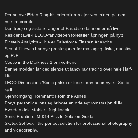
Denne nye Elden Ring-historietraileren gjør ventetiden på den
mer irriterende
Den tredje og siste Stranger of Paradise-demoen er nå live
Resident Evil 4 LEGO-fanvideoen forestiller åpningen på nytt
Einstein Analytics - Hva er Salesforce Einstein Analytics
Sea of ​​Thieves har nye prestasjoner for matlaging, fiske, questing
og PvP
Castle in the Darkness 2 er i verkene
Denne modden lar deg slenge ut fancy ray tracing over hele Half-
Life
LEGO Dimensions 'Sonic-pakke er bedre enn noen nyere Sonic-
spill
Gjennomgang: Remnant: From the Ashes
Preys personlige innslag bringer en ødelagt romstasjon til liv
Hvordan dele stabler i Nightingale
Sonic Frontiers: M-014 Puzzle Solution Guide
Skytex Softbox - the perfect solution for professional photography
and videography.