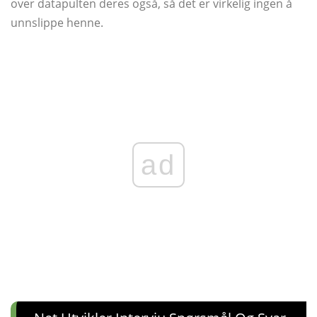
over datapulten deres også, så det er virkelig ingen å
unnslippe henne.
ad