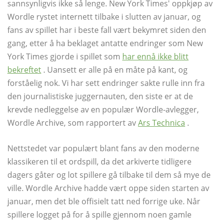
sannsynligvis ikke så lenge. New York Times' oppkjøp av
Wordle rystet internett tilbake i slutten av januar, og
fans av spillet har i beste fall vært bekymret siden den
gang, etter å ha beklaget antatte endringer som New
York Times gjorde i spillet som
har ennå ikke blitt
bekreftet
. Uansett er alle på en måte på kant, og
forståelig nok. Vi har sett endringer sakte rulle inn fra
den journalistiske juggernauten, den siste er at de
krevde nedleggelse av en populær Wordle-avlegger,
Wordle Archive, som rapportert av
Ars Technica
.
Nettstedet var populært blant fans av den moderne
klassikeren til et ordspill, da det arkiverte tidligere
dagers gåter og lot spillere gå tilbake til dem så mye de
ville. Wordle Archive hadde vært oppe siden starten av
januar, men det ble offisielt tatt ned forrige uke. Når
spillere logget på for å spille gjennom noen gamle