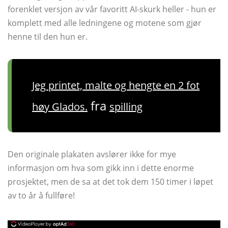
forenklet versjon av vår favoritt AI-skurk heller - hun er
komplett med alle ledningene og motene som gjør
henne til den hun er.
Jeg printet, malte og hengte en 2 fot
fra
høy Glados.
spilling
Den originale plakaten avslører ikke for mye
informasjon om hva som gikk inn i dette enorme
prosjektet, men de sa at det tok dem 150 timer i løpet
av to år å fullføre!